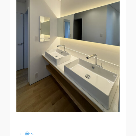
← 前へ
投