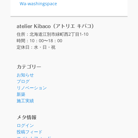
前
Wa-washingspace
稿
の
ナ
投
ビ
稿:
atelier Kibaco（アトリエ キバコ）
ゲ
住所：北海道江別市緑町西2丁目1-10
ー
時間：10：00〜18：00
シ
定休日：水・日・祝
ョ
ン
カテゴリー
お知らせ
ブログ
リノベーション
新築
施工実績
メタ情報
ログイン
投稿フィード