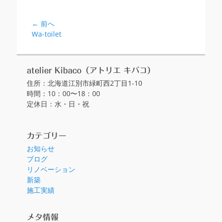
← 前へ
投
前
Wa-toilet
稿
の
ナ
投
ビ
稿:
atelier Kibaco（アトリエ キバコ）
ゲ
住所：北海道江別市緑町西2丁目1-10
ー
時間：10：00〜18：00
シ
定休日：水・日・祝
ョ
ン
カテゴリー
お知らせ
ブログ
リノベーション
新築
施工実績
メタ情報