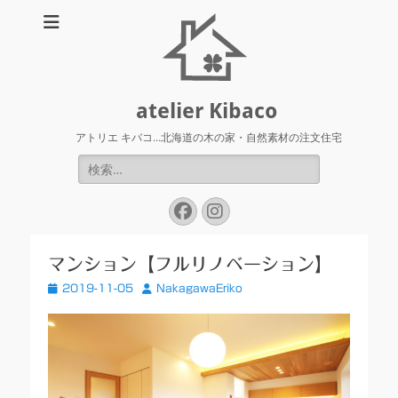
atelier Kibaco
アトリエ キバコ…北海道の木の家・自然素材の注文住宅
検
索:
Facebook
Instagram
マンション【フルリノベーション】
投
投
2019-11-05
NakagawaEriko
稿
稿
日
者