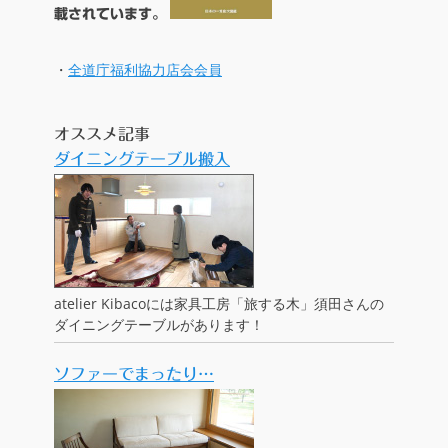
載されています。
・
全道庁福利協力店会会員
オススメ記事
ダイニングテーブル搬入
atelier Kibacoには家具工房「旅する木」須田さんの
ダイニングテーブルがあります！
ソファーでまったり…