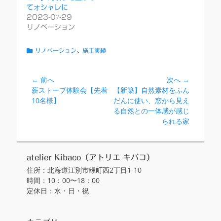
てオシャレに
2023-07-29
リノベーション
カ
リノベーション
、
施工実績
テ
ゴ
リ
← 前へ
次へ →
投
ー
前
次
薪ストーブ体験会【先着
【新築】自然素材をふん
稿
の
の
10名様】
だんに使い、窓から見え
ナ
投
投
る自然との一体感が感じ
ビ
稿:
稿:
られる家
ゲ
ー
シ
atelier Kibaco（アトリエ キバコ）
住所：北海道江別市緑町西2丁目1-10
ョ
時間：10：00〜18：00
ン
定休日：水・日・祝