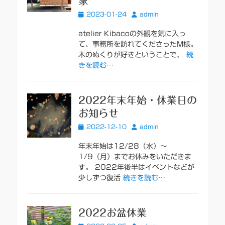
家
投
投
2023-01-24
admin
稿
稿
日
者
atelier Kibacoの外観を気に入っ
て、事務所を訪れてくださったM様。
木のぬくりが好きということで、
続
きを読む…
2022年末年始・休業日の
お知らせ
投
投
2022-12-10
admin
稿
稿
日
者
年末年始は12/28（水）〜
1/9（月）までお休みをいただきま
す。 2022年後半はイベントなどが
少しずつ復活
続きを読む…
2022お盆休業