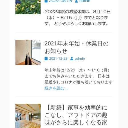
投
投
2022-08-05
admin
稿
稿
日
者
2022年度のお盆休業は、8月10日
（水）〜8/15（月）までとなりま
す。 どうぞよろしくお願いします。
2021年末年始・休業日の
お知らせ
投
投
2021-12-23
admin
稿
稿
日
者
年末年始は12/29（水）〜1/10（月）
までお休みをいただきます。 日本は
最近少しコロナが落ち着いております
続きを読む…
【新築】家事を効率的に
こなし、アウトドアの趣
味がさらに楽しくなる家