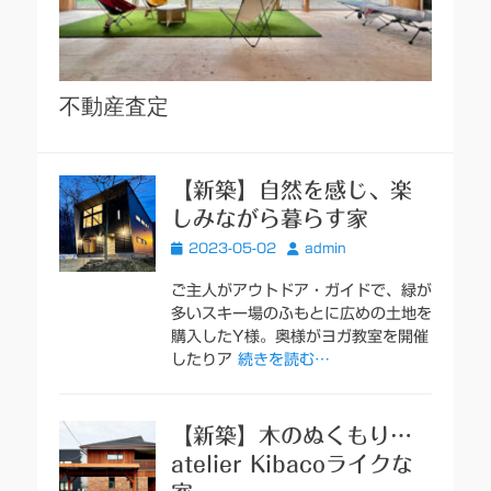
不動産査定
【新築】自然を感じ、楽
しみながら暮らす家
投
投
2023-05-02
admin
稿
稿
日
者
ご主人がアウトドア・ガイドで、緑が
多いスキー場のふもとに広めの土地を
購入したY様。奥様がヨガ教室を開催
したりア
続きを読む…
【新築】木のぬくもり…
atelier Kibacoライクな