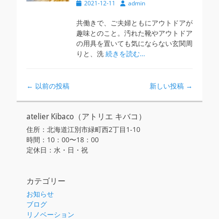
投
投
2021-12-11
admin
稿
稿
日
者
共働きで、ご夫婦ともにアウトドアが
趣味とのこと。汚れた靴やアウトドア
の用具を置いても気にならない玄関周
りと、洗
続きを読む…
投
←
以前の投稿
新しい投稿
→
稿
ナ
atelier Kibaco（アトリエ キバコ）
ビ
住所：北海道江別市緑町西2丁目1-10
ゲ
時間：10：00〜18：00
ー
定休日：水・日・祝
シ
ョ
ン
カテゴリー
お知らせ
ブログ
リノベーション