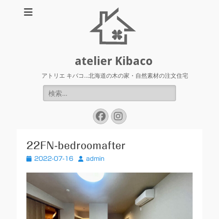
atelier Kibaco
アトリエ キバコ…北海道の木の家・自然素材の注文住宅
検
索:
Facebook
Instagram
22FN-bedroomafter
投
投
2022-07-16
admin
稿
稿
日
者