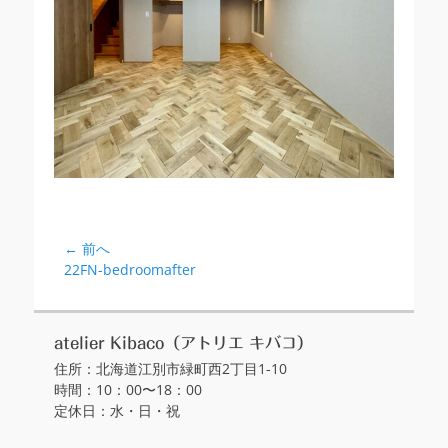
← 前へ
投
前
22FN-bedroomafter
稿
の
ナ
投
ビ
稿:
atelier Kibaco（アトリエ キバコ）
ゲ
住所：北海道江別市緑町西2丁目1-10
ー
時間：10：00〜18：00
シ
定休日：水・日・祝
ョ